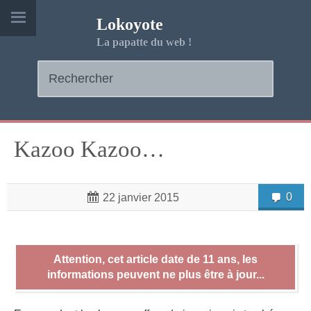
Lokoyote
La papatte du web !
Kazoo Kazoo…
0
22 janvier 2015
Attention, cet article date de 11 ans, les
informations peuvent ne plus être à jour...